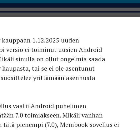
y kauppaan 1.12.2025 uuden
i versio ei toiminut uusien Android
ikäli sinulla on ollut ongelmia saada
aupasta, tai se ei ole asentunut
suosittelee yrittämään asennusta
llus vaatii Android puhelimen
tään 7.0 toimiakseen. Mikäli vanhan
 tätä pienempi (7.0), Membook sovellus ei