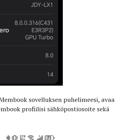
a Membook sovelluksen puhelimeesi, avaa
embook profiilisi sähköpostiosoite sekä