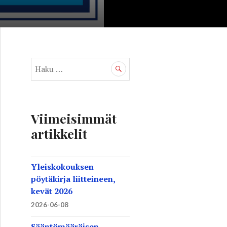
H
a
k
u
:
Viimeisimmät
artikkelit
Yleiskokouksen
pöytäkirja liitteineen,
kevät 2026
2026-06-08
Sääntömääräisen