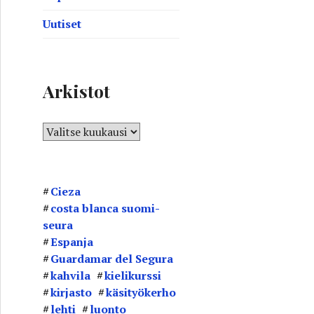
Uutiset
Arkistot
A
r
k
i
Cieza
s
costa blanca suomi-
t
seura
o
Espanja
t
Guardamar del Segura
kahvila
kielikurssi
kirjasto
käsityökerho
lehti
luonto