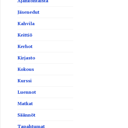
Ajankohtaista
Jäsenedut
Kahvila
Keittiö
Kerhot
Kirjasto
Kokous
Kurssi
Luennot
Matkat
Säännöt
Tapahtumat