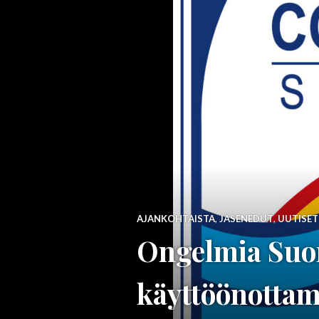
AJANKOHTAISTA
,
JÄSENEDUT
,
UUTISET
Ongelmia Suom
käyttöönottam