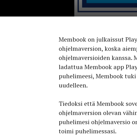
Membook on julkaissut Pla
ohjelmaversion, koska aiemp
ohjelmaversioiden kanssa. M
ladattua Membook app Play k
puhelimeesi, Membook tuki 
uudelleen.
Tiedoksi että Membook sove
ohjelmaversion olevan vähin
puhelimesi ohjelmaversio on
toimi puhelimessasi.