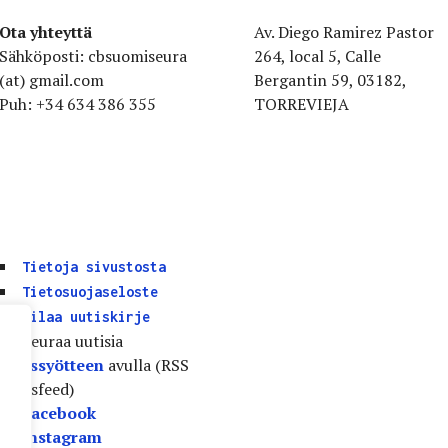
Ota yhteyttä
Av. Diego Ramirez Pastor
Sähköposti: cbsuomiseura
264, local 5, Calle
(at) gmail.com
Bergantin 59, 03182,
Puh: +34 634 386 355
TORREVIEJA
Tietoja sivustosta
Tietosuojaseloste
Tilaa uutiskirje
Seuraa uutisia
uutissyötteen
avulla (RSS
Newsfeed)
Facebook
Instagram