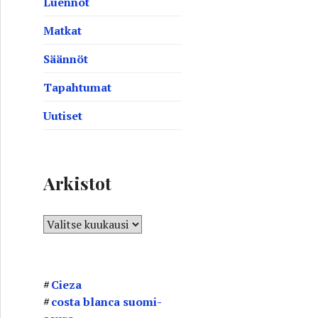
Luennot
Matkat
Säännöt
Tapahtumat
Uutiset
Arkistot
A
r
k
i
Cieza
s
costa blanca suomi-
t