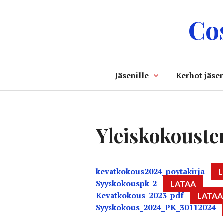
Skip
Co
to
content
Jäsenille
Kerhot jäsen
Yleiskokousten
kevatkokous2024_poytakirja
Syyskokouspk-2
LATAA
Kevatkokous-2023-pdf
LATAA
Syyskokous_2024_PK_30112024