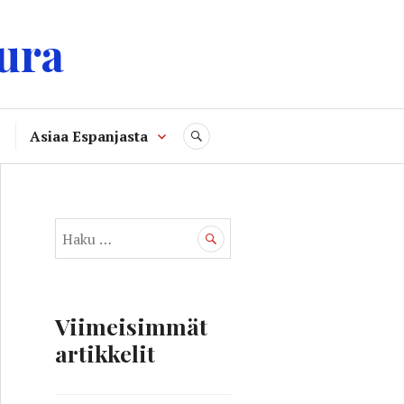
ura
Asiaa Espanjasta
SEARCH
H
a
k
u
:
Viimeisimmät
artikkelit