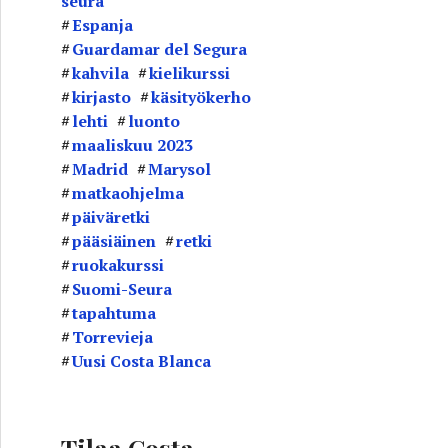
seura
o
Espanja
t
Guardamar del Segura
kahvila
kielikurssi
kirjasto
käsityökerho
lehti
luonto
maaliskuu 2023
Madrid
Marysol
matkaohjelma
päiväretki
pääsiäinen
retki
ruokakurssi
Suomi-Seura
tapahtuma
Torrevieja
Uusi Costa Blanca
Tilaa Costa