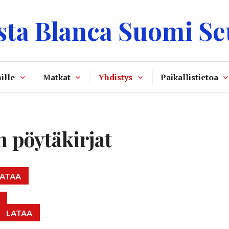
sta Blanca Suomi Se
ille
Matkat
Yhdistys
Paikallistietoa
 pöytäkirjat
LATAA
LATAA