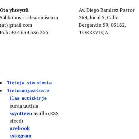
Ota yhteyttä
Av. Diego Ramirez Pastor
Sähköposti: cbsuomiseura
264, local 5, Calle
(at) gmail.com
Bergantin 59, 03182,
Puh: +34 634 386 355
TORREVIEJA
Tietoja sivustosta
Tietosuojaseloste
Tilaa uutiskirje
Seuraa uutisia
uutissyötteen
avulla (RSS
Newsfeed)
Facebook
Instagram