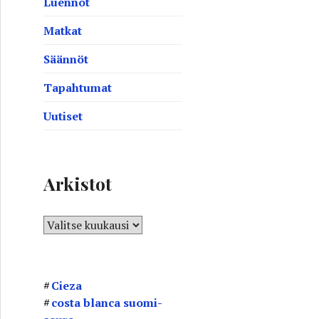
Luennot
Matkat
Säännöt
Tapahtumat
Uutiset
Arkistot
A
r
k
i
Cieza
s
costa blanca suomi-
t