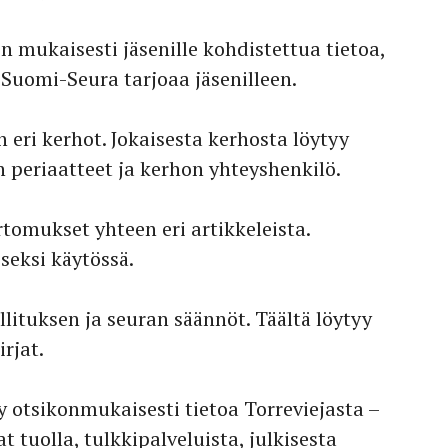
en mukaisesti jäsenille kohdistettua tietoa,
uomi-Seura tarjoaa jäsenilleen.
n eri kerhot. Jokaisesta kerhosta löytyy
n periaatteet ja kerhon yhteyshenkilö.
omukset yhteen eri artikkeleista.
iseksi käytössä.
lituksen ja seuran säännöt. Täältä löytyy
rjat.
yy otsikonmukaisesti tietoa Torreviejasta –
t tuolla, tulkkipalveluista, julkisesta