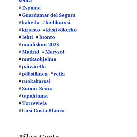
seura
o
Espanja
t
Guardamar del Segura
kahvila
kielikurssi
kirjasto
käsityökerho
lehti
luonto
maaliskuu 2023
Madrid
Marysol
matkaohjelma
päiväretki
pääsiäinen
retki
ruokakurssi
Suomi-Seura
tapahtuma
Torrevieja
Uusi Costa Blanca
Tilaa Costa