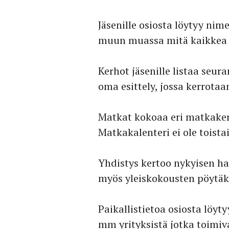
Jäsenille osiosta löytyy nim
muun muassa mitä kaikkea S
Kerhot jäsenille listaa seura
oma esittely, jossa kerrotaa
Matkat kokoaa eri matkakert
Matkakalenteri ei ole toista
Yhdistys kertoo nykyisen hal
myös yleiskokousten pöytäki
Paikallistietoa osiosta löyt
mm yrityksistä jotka toimiva