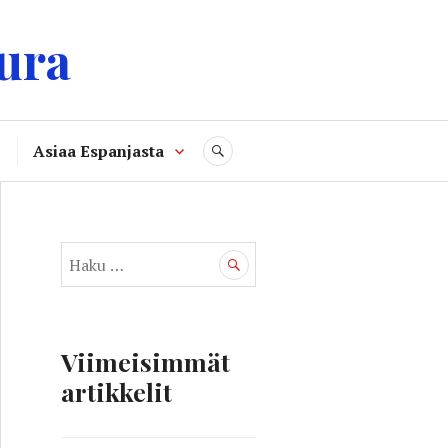
ura
Asiaa Espanjasta
SEARCH
H
a
k
u
:
Viimeisimmät
artikkelit