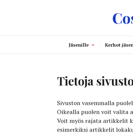
Skip
Co
to
content
Jäsenille
Kerhot jäsen
Tietoja sivust
Sivuston vasemmalla puolella
Oikealla puolen voit valita a
Voit myös rajata artikkelit
esimerkiksi artikkelit lokak