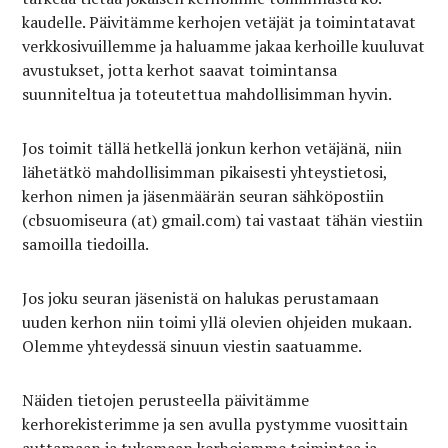
kaudelle. Päivitämme kerhojen vetäjät ja toimintatavat
verkkosivuillemme ja haluamme jakaa kerhoille kuuluvat
avustukset, jotta kerhot saavat toimintansa
suunniteltua ja toteutettua mahdollisimman hyvin.
Jos toimit tällä hetkellä jonkun kerhon vetäjänä, niin
lähetätkö mahdollisimman pikaisesti yhteystietosi,
kerhon nimen ja jäsenmäärän seuran sähköpostiin
(cbsuomiseura (at) gmail.com) tai vastaat tähän viestiin
samoilla tiedoilla.
Jos joku seuran jäsenistä on halukas perustamaan
uuden kerhon niin toimi yllä olevien ohjeiden mukaan.
Olemme yhteydessä sinuun viestin saatuamme.
Näiden tietojen perusteella päivitämme
kerhorekisterimme ja sen avulla pystymme vuosittain
auttamaan ja tukemaan kerhojemme toimintaa ja