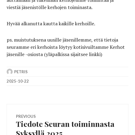
viestiä jäsenistölle kerhojen toiminasta.
Hyvää alkanutta kautta kaikille kerhoille.
ps. muistutuksena uusille jäsenillemme, että tietoja
seuramme eri kerhoista löytyy kotisivuiltamme Kerhot
jäsenille -osiosta (yläpalkissa sijaitsee linkki)
PETRIS
2025-10-22
Artikkelien
PREVIOUS
Tiedote Seuran toiminnasta
Previous
selaus
post:
Syksyllä 2025