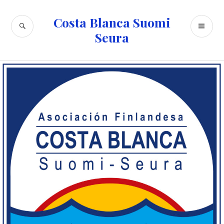
Skip
to
Costa Blanca Suomi
SEARCH
PR
content
Seura
ME