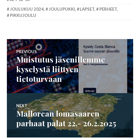
JOULUKUU 2024
,
JOULUPUKKI
,
LAPSET
,
PERHEET
,
PIKKUJOULU
Artikkelien
PREVIOUS
Muistutus jäsenillemme
Previous
selaus
post:
kyselystä liittyen
tietoturvaan
NEXT
Mallorcan lomasaaren
Next
post:
parhaat palat 22.- 26.2.2025