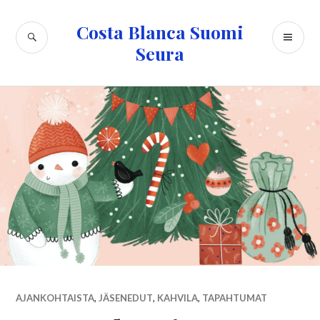
Skip
to
Costa Blanca Suomi
SEARCH
PR
content
Seura
ME
AJANKOHTAISTA
,
JÄSENEDUT
,
KAHVILA
,
TAPAHTUMAT