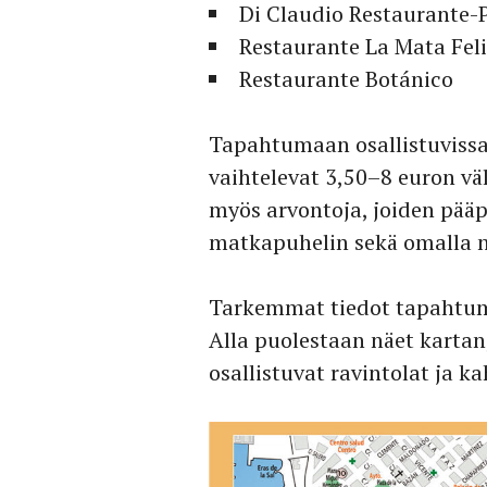
Di Claudio Restaurante-P
Restaurante La Mata Fel
Restaurante Botánico
Tapahtumaan osallistuvissa 
vaihtelevat 3,50–8 euron väl
myös arvontoja, joiden pää
matkapuhelin sekä omalla ni
Tarkemmat tiedot tapahtu
Alla puolestaan näet karta
osallistuvat ravintolat ja ka