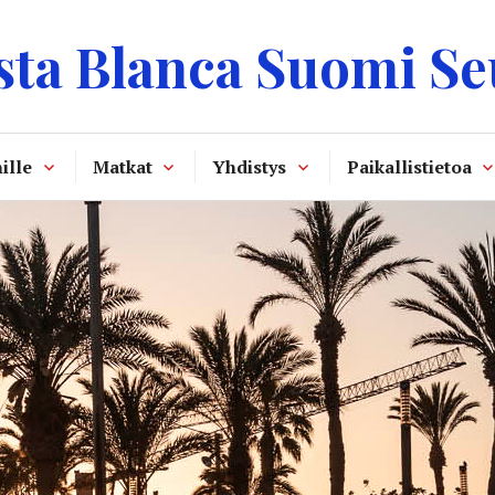
sta Blanca Suomi Se
ille
Matkat
Yhdistys
Paikallistietoa