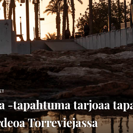
ET
a -tapahtuma tarjoaa tap
rdeoa Torreviejassa