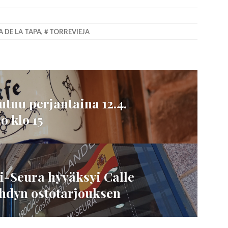
 DE LA TAPA
,
TORREVIEJA
tuu perjantaina 12.4.
o klo 15
i-Seura hyväksyi Calle
ehdyn ostotarjouksen