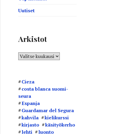
Uutiset
Arkistot
A
r
k
i
Cieza
s
costa blanca suomi-
t
seura
o
Espanja
t
Guardamar del Segura
kahvila
kielikurssi
kirjasto
käsityökerho
lehti
luonto