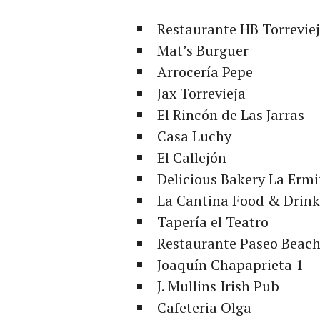
Restaurante HB Torrevie
Mat’s Burguer
Arrocería Pepe
Jax Torrevieja
El Rincón de Las Jarras
Casa Luchy
El Callejón
Delicious Bakery La Ermi
La Cantina Food & Drink
Tapería el Teatro
Restaurante Paseo Beac
Joaquín Chapaprieta 1
J. Mullins Irish Pub
Cafeteria Olga