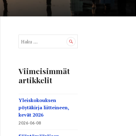
H
a
k
u
:
Viimeisimmät
artikkelit
Yleiskokouksen
pöytäkirja liitteineen,
kevät 2026
2026-06-08
Sääntömääräisen