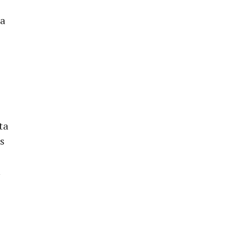
ja
ta
s
h