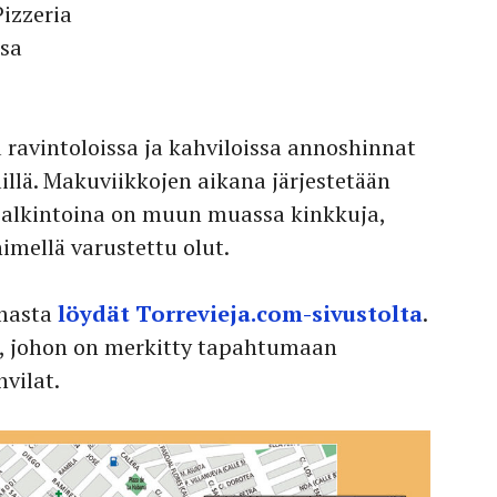
izzeria
isa
ravintoloissa ja kahviloissa annoshinnat
illä. Makuviikkojen aikana järjestetään
palkintoina on muun muassa kinkkuja,
mellä varustettu olut.
masta
löydät Torrevieja.com-sivustolta
.
n, johon on merkitty tapahtumaan
hvilat.