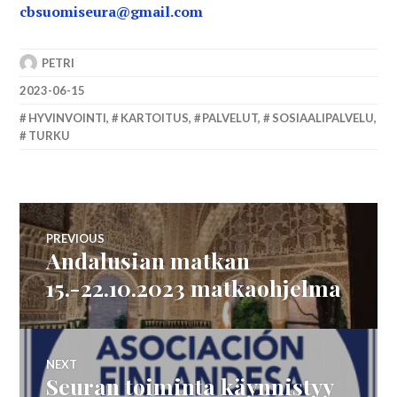
cbsuomiseura@gmail.com
PETRI
2023-06-15
HYVINVOINTI
,
KARTOITUS
,
PALVELUT
,
SOSIAALIPALVELU
,
TURKU
Artikkelien
PREVIOUS
Andalusian matkan
Previous
selaus
post:
15.-22.10.2023 matkaohjelma
NEXT
Seuran toiminta käynnistyy
Next