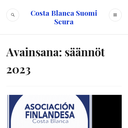
Skip
to
Costa Blanca Suomi
SEARCH
PR
content
Seura
ME
Avainsana:
säännöt
2023