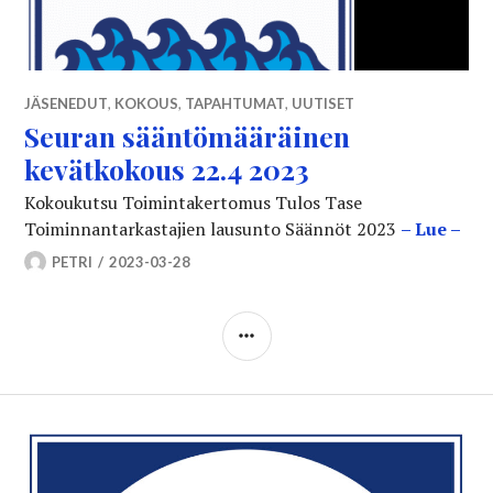
JÄSENEDUT
,
KOKOUS
,
TAPAHTUMAT
,
UUTISET
Seuran sääntömääräinen
kevätkokous 22.4 2023
Kokoukutsu Toimintakertomus Tulos Tase
Seu
Toiminnantarkastajien lausunto Säännöt 2023
– Lue –
PETRI
2023-03-28
SIDEBAR